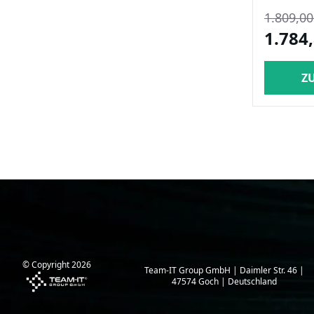
1.809,00
1.784,
Z
© Copyright
2026
Team-IT Group GmbH | Daimler Str. 46 |
47574 Goch | Deutschland