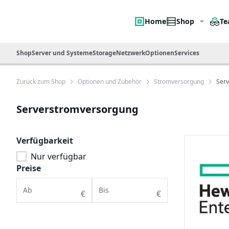
Home
Shop
Te
Shop
Server und Systeme
Storage
Netzwerk
Optionen
Services
Zurück zum Shop
Optionen und Zubehör
Stromversorgung
Ser
Serverstromversorgung
Verfügbarkeit
Nur verfügbar
Preise
Ab
Bis
€
€