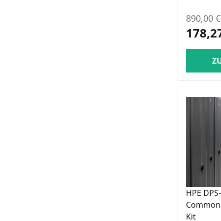
890,00 €
178,2
Z
HPE DPS-
Common 
Kit