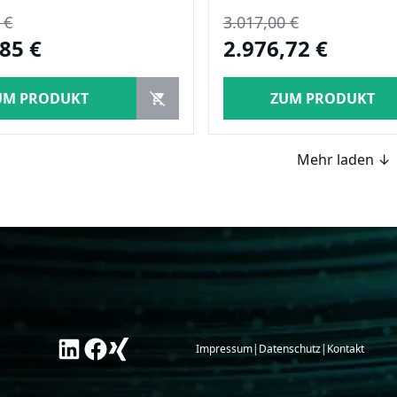
 €
3.017,00 €
85 €
2.976,72 €
UM PRODUKT
ZUM PRODUKT
Mehr laden ↓
Impressum
|
Datenschutz
|
Kontakt