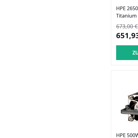
HPE 2650
Titanium 
673,00 €
651,9
Z
HPE 500W