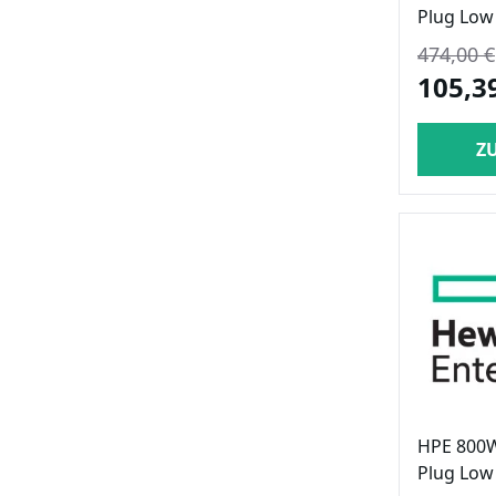
Plug Low
474,00 €
105,3
Z
HPE 800W
Plug Low