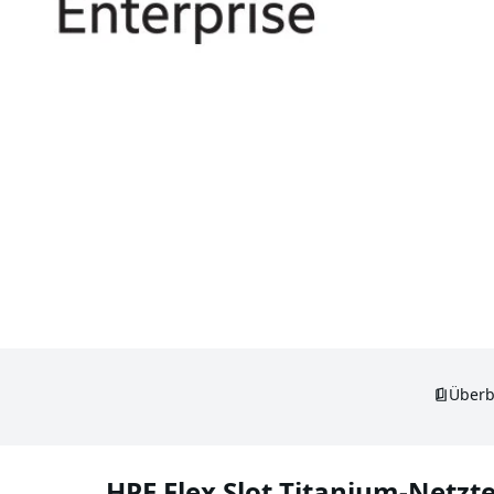
Überb
HPE Flex Slot Titanium-Netzte