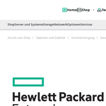
Home
Shop
Te
Shop
Server und Systeme
Storage
Netzwerk
Optionen
Services
Zurück zum Shop
Optionen und Zubehör
Stromversorgung
Ser