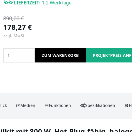
LIEFERZEIT:
1-2 Werktage
890,00 €
178,27 €
zzgl. MwSt
ZUM WARENKORB
PROJEKTPREIS AN
lick
Medien
Funktionen
Spezifikationen
H
ilkit mit 800 W, Hot-Plug-fähig, halo