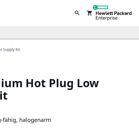
0
 Supply Kit
nium Hot Plug Low
it
g-fähig, halogenarm