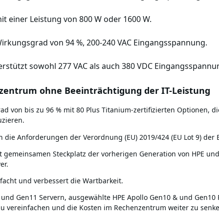
mit einer Leistung von 800 W oder 1600 W.
 Wirkungsgrad von 94 %, 200-240 VAC Eingangsspannung.
nterstützt sowohl 277 VAC als auch 380 VDC Eingangsspannu
nzentrum ohne Beeinträchtigung der IT-Leistung
rad von bis zu 96 % mit 80 Plus Titanium-zertifizierten Optionen,
zieren.
en die Anforderungen der Verordnung (EU) 2019/424 (EU Lot 9) der
 mit gemeinsamen Steckplatz der vorherigen Generation von HPE und 
er.
facht und verbessert die Wartbarkeit.
 und Gen11 Servern, ausgewählte HPE Apollo Gen10 & und Gen10 P
 zu vereinfachen und die Kosten im Rechenzentrum weiter zu senke