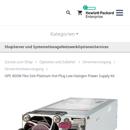
0
Kategorien
Shop
Server und Systeme
Storage
Netzwerk
Optionen
Services
Zurück zum Shop
Optionen und Zubehör
Stromversorgung
Serverstromversorgung
HPE 800W Flex Slot Platinum Hot Plug Low Halogen Power Supply Kit