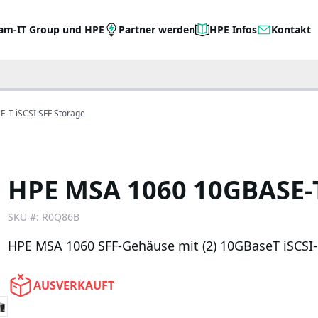
am-IT Group und HPE
Partner werden
HPE Infos
Kontakt
-T iSCSI SFF Storage
HPE MSA 1060 10GBASE-T
SKU #:
R0Q86B
HPE MSA 1060 SFF-Gehäuse mit (2) 10GBaseT iSCSI-
AUSVERKAUFT