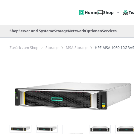
Home
Shop
Te
Shop
Server und Systeme
Storage
Netzwerk
Optionen
Services
Zurück zum Shop
Storage
MSA Storage
HPE MSA 1060 10GBASE