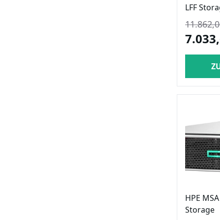
LFF Stor
11.862,0
7.033,
Z
HPE MSA 
Storage