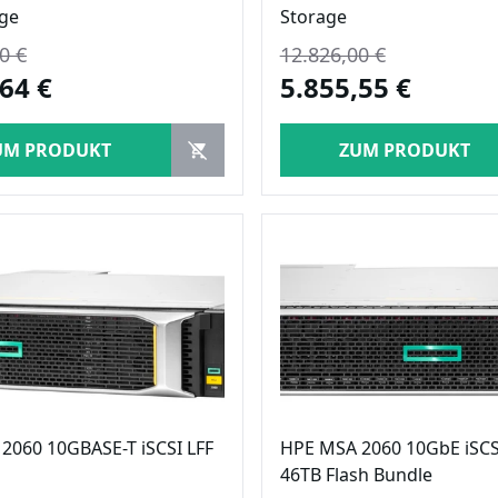
age
Storage
0 €
12.826,00 €
64 €
5.855,55 €
UM PRODUKT
ZUM PRODUKT
2060 10GBASE-T iSCSI LFF
HPE MSA 2060 10GbE iSCS
46TB Flash Bundle