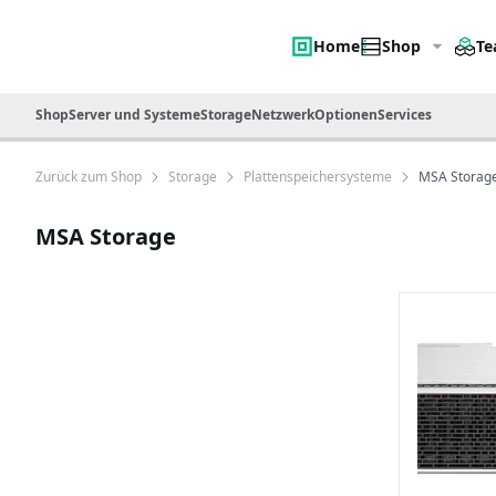
Home
Shop
Te
Shop
Server und Systeme
Storage
Netzwerk
Optionen
Services
Zurück zum Shop
Storage
Plattenspeichersysteme
MSA Storag
MSA Storage