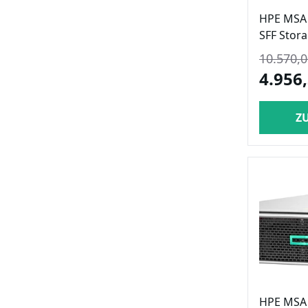
HPE MSA 
SFF Stor
10.570,0
4.956,
Z
HPE MSA 