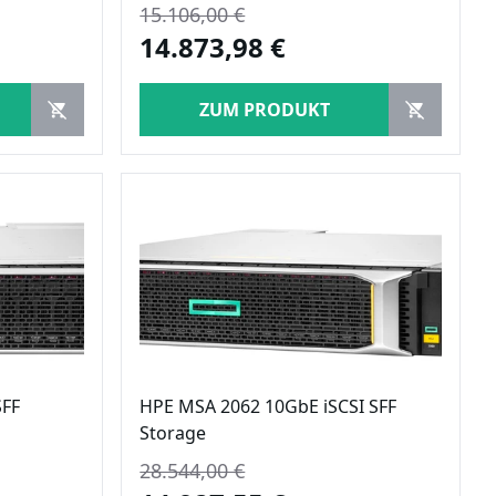
15.106,00 €
14.873,98 €
ZUM PRODUKT
SFF
HPE MSA 2062 10GbE iSCSI SFF
Storage
28.544,00 €