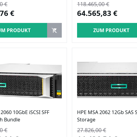
0 €
118.465,00 €
76 €
64.565,83 €
UM PRODUKT
ZUM PRODUKT
2060 10GbE iSCSI SFF
HPE MSA 2062 12Gb SAS 
sh Bundle
Storage
0 €
27.826,00 €