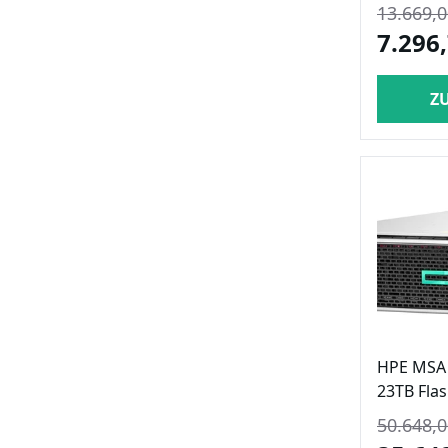
13.669,0
7.296,
Z
HPE MSA 
23TB Fla
50.648,0