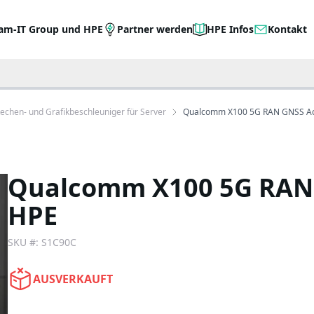
am-IT Group und HPE
Partner werden
HPE Infos
Kontakt
echen- und Grafikbeschleuniger für Server
Qualcomm X100 5G RAN GNSS Acc
Qualcomm X100 5G RAN 
HPE
SKU #:
S1C90C
AUSVERKAUFT