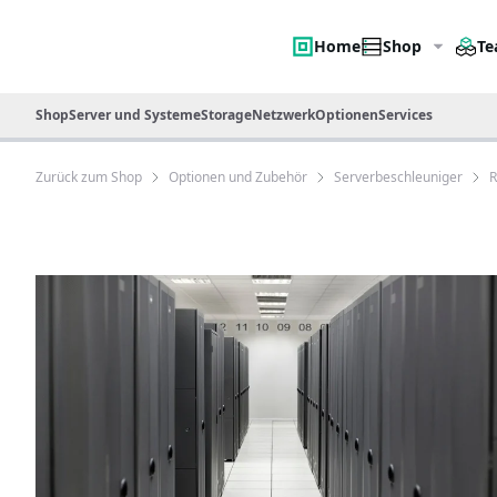
Home
Shop
Te
Shop
Server und Systeme
Storage
Netzwerk
Optionen
Services
Zurück zum Shop
Optionen und Zubehör
Serverbeschleuniger
R