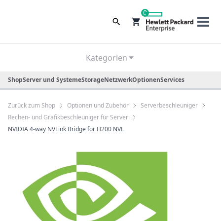
0
Kategorien
Shop
Server und Systeme
Storage
Netzwerk
Optionen
Services
Zurück zum Shop
Optionen und Zubehör
Serverbeschleuniger
Rechen- und Grafikbeschleuniger für Server
NVIDIA 4-way NVLink Bridge for H200 NVL