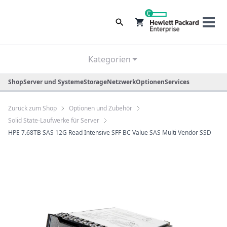
0
Kategorien
Shop
Server und Systeme
Storage
Netzwerk
Optionen
Services
Zurück zum Shop
Optionen und Zubehör
Solid State-Laufwerke für Server
HPE 7.68TB SAS 12G Read Intensive SFF BC Value SAS Multi Vendor SSD