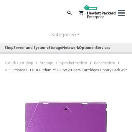
0
Kategorien
Shop
Server und Systeme
Storage
Netzwerk
Optionen
Services
Zurück zum Shop
Storage
Speichermedien
Bandmedien
HPE Storage LTO-10 Ultrium 75TB RW 20 Data Cartridges Library Pack withou