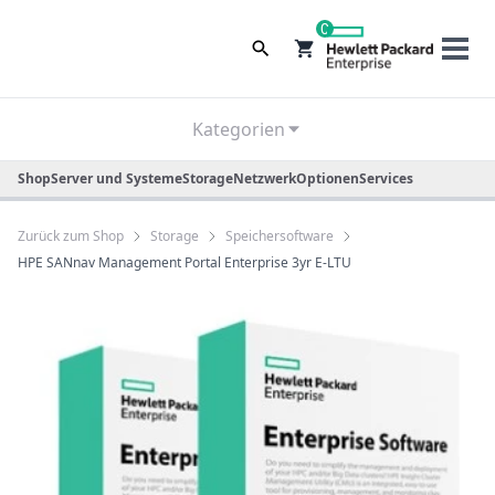
0
Kategorien
Shop
Server und Systeme
Storage
Netzwerk
Optionen
Services
Zurück zum Shop
Storage
Speichersoftware
HPE SANnav Management Portal Enterprise 3yr E-LTU