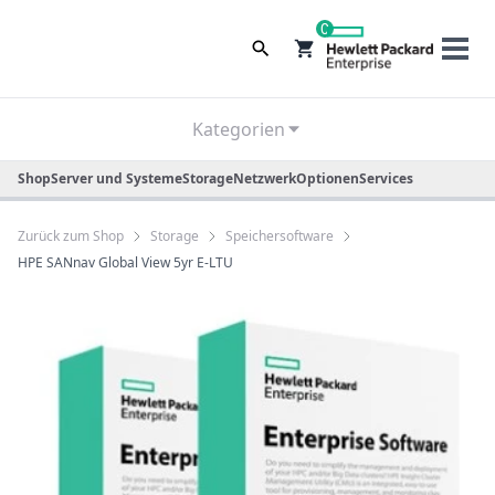
0
Kategorien
Shop
Server und Systeme
Storage
Netzwerk
Optionen
Services
Zurück zum Shop
Storage
Speichersoftware
HPE SANnav Global View 5yr E-LTU