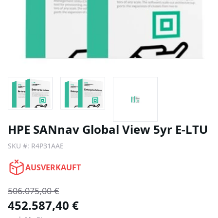
HPE SANnav Global View 5yr E-LTU
SKU #:
R4P31AAE
AUSVERKAUFT
506.075,00 €
452.587,40 €