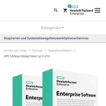
0
Kategorien
Shop
Server und Systeme
Storage
Netzwerk
Optionen
Services
Zurück zum Shop
Storage
Speichersoftware
HPE SANnav Global View 1yr E-LTU