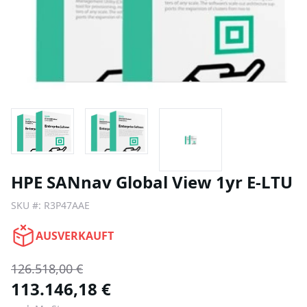
HPE SANnav Global View 1yr E-LTU
SKU #:
R3P47AAE
AUSVERKAUFT
126.518,00 €
113.146,18 €