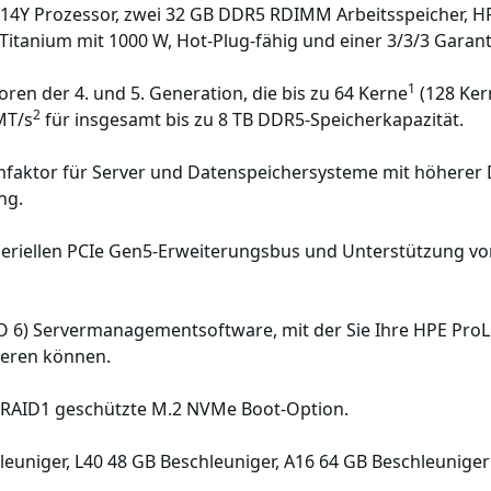
514Y Prozessor, zwei 32 GB DDR5 RDIMM Arbeitsspeicher, HP
n Titanium mit 1000 W, Hot-Plug-fähig und einer 3/3/3 Garant
1
ren der 4. und 5. Generation, die bis zu 64 Kerne
(128 Ker
2
MT/s
für insgesamt bis zu 8 TB DDR5-Speicherkapazität.
faktor für Server und Datenspeichersysteme mit höherer D
ng.
riellen PCIe Gen5-Erweiterungsbus und Unterstützung von
iLO 6) Servermanagementsoftware, mit der Sie Ihre HPE ProLi
ieren können.
e RAID1 geschützte M.2 NVMe Boot-Option.
euniger, L40 48 GB Beschleuniger, A16 64 GB Beschleuniger