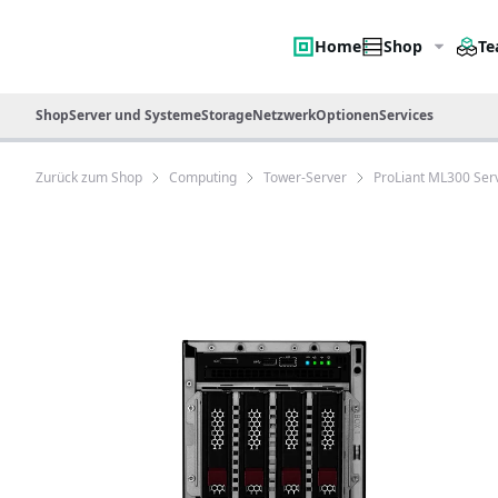
Home
Shop
Te
Shop
Server und Systeme
Storage
Netzwerk
Optionen
Services
Zurück zum Shop
Computing
Tower-Server
ProLiant ML300 Ser