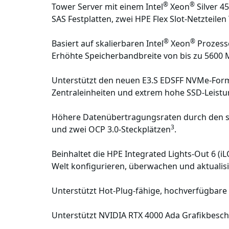
®
®
Tower Server mit einem Intel
Xeon
Silver 4
SAS Festplatten, zwei HPE Flex Slot-Netzteile
®
®
Basiert auf skalierbaren Intel
Xeon
Prozesso
Erhöhte Speicherbandbreite von bis zu 5600 
Unterstützt den neuen E3.S EDSFF NVMe-Form
Zentraleinheiten und extrem hohe SSD-Leistu
Höhere Datenübertragungsraten durch den se
3
und zwei OCP 3.0-Steckplätzen
.
Beinhaltet die HPE Integrated Lights-Out 6 (
Welt konfigurieren, überwachen und aktualis
Unterstützt Hot-Plug-fähige, hochverfügbar
Unterstützt NVIDIA RTX 4000 Ada Grafikbeschl