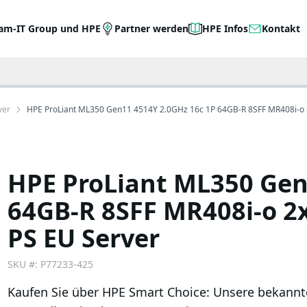
am-IT Group und HPE
Partner werden
HPE Infos
Kontakt
ver
HPE ProLiant ML350 Gen11 4514Y 2.0GHz 16c 1P 64GB-R 8SFF MR408i-o
HPE ProLiant ML350 Gen
64GB-R 8SFF MR408i-o 
PS EU Server
SKU #:
P77233-425
Kaufen Sie über HPE Smart Choice: Unsere bekanntes