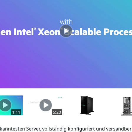
1:11
5:20
anntesten Server, vollständig konfiguriert und versandbere