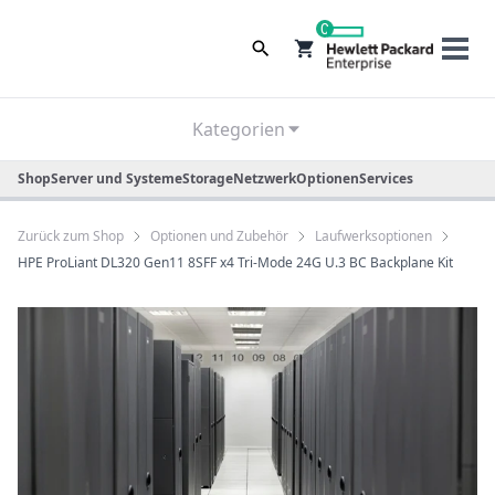
0
Kategorien
Shop
Server und Systeme
Storage
Netzwerk
Optionen
Services
Zurück zum Shop
Optionen und Zubehör
Laufwerksoptionen
HPE ProLiant DL320 Gen11 8SFF x4 Tri-Mode 24G U.3 BC Backplane Kit