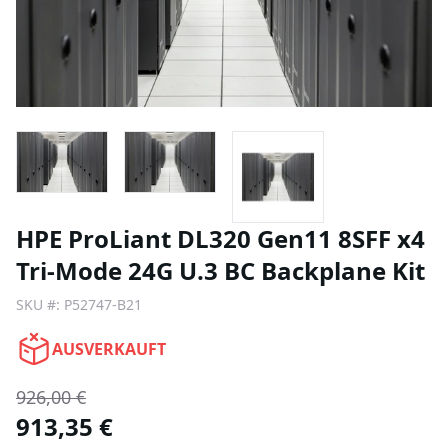
HPE ProLiant DL320 Gen11 8SFF x4
Tri-Mode 24G U.3 BC Backplane Kit
SKU #:
P52747-B21
AUSVERKAUFT
926,00 €
913,35 €