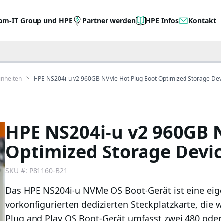
am-IT Group und HPE
Partner werden
HPE Infos
Kontakt
inheiten
HPE NS204i-u v2 960GB NVMe Hot Plug Boot Optimized Storage Dev
HPE NS204i-u v2 960GB 
Optimized Storage Devi
SKU #:
P81160-B21
Das HPE NS204i-u NVMe OS Boot-Gerät ist eine eig
vorkonfigurierten dedizierten Steckplatzkarte, die
Plug and Play OS Boot-Gerät umfasst zwei 480 ode