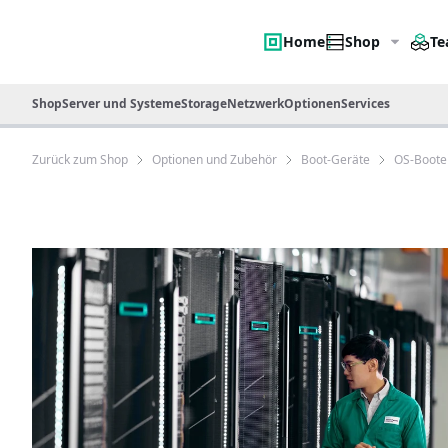
Home
Shop
Te
Shop
Server und Systeme
Storage
Netzwerk
Optionen
Services
Zurück zum Shop
Optionen und Zubehör
Boot-Geräte
OS-Boote