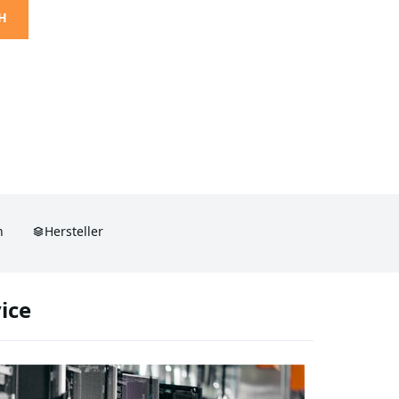
H
n
Hersteller
ice