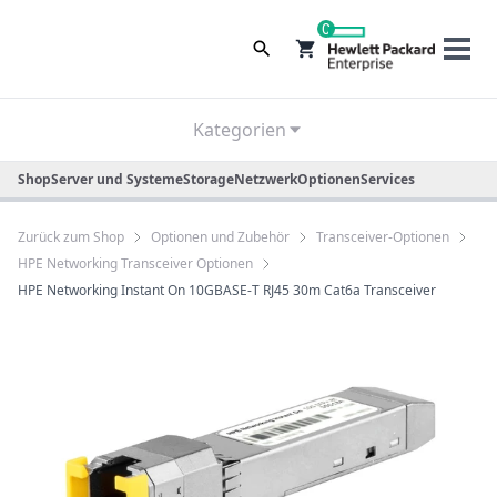
0
Kategorien
Shop
Server und Systeme
Storage
Netzwerk
Optionen
Services
Zurück zum Shop
Optionen und Zubehör
Transceiver-Optionen
HPE Networking Transceiver Optionen
HPE Networking Instant On 10GBASE-T RJ45 30m Cat6a Transceiver