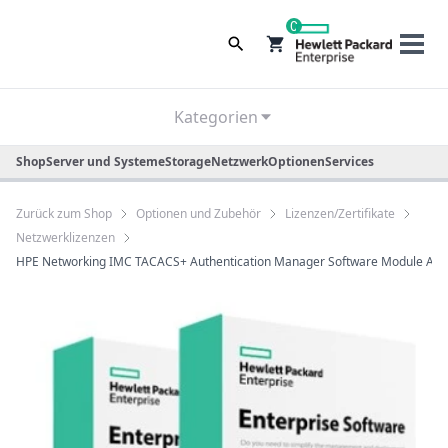
0
Kategorien
Shop
Server und Systeme
Storage
Netzwerk
Optionen
Services
Zurück zum Shop
Optionen und Zubehör
Lizenzen/Zertifikate
Netzwerklizenzen
HPE Networking IMC TACACS+ Authentication Manager Software Module Addit