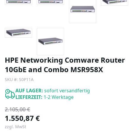
HPE Networking Comware Router
10GbE and Combo MSR958X
SKU #:
S0P11A
AUF LAGER:
sofort versandfertig
LIEFERZEIT:
1-2 Werktage
2.105,00 €
1.550,87 €
zzgl. MwSt