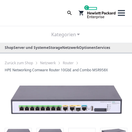
0
Kategorien
Shop
Server und Systeme
Storage
Netzwerk
Optionen
Services
Zurück zum Shop
Netzwerk
Router
HPE Networking Comware Router 10GbE and Combo MSR958X