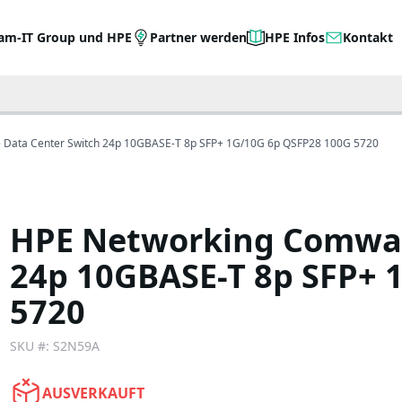
am-IT Group und HPE
Partner werden
HPE Infos
Kontakt
Data Center Switch 24p 10GBASE-T 8p SFP+ 1G/10G 6p QSFP28 100G 5720
HPE Networking Comwar
24p 10GBASE-T 8p SFP+ 
5720
SKU #:
S2N59A
AUSVERKAUFT