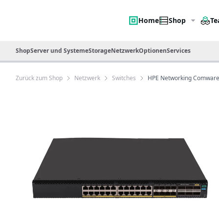
Home
Shop
Te
Shop
Server und Systeme
Storage
Netzwerk
Optionen
Services
Zurück zum Shop
Netzwerk
Switches
HPE Networking Comware 