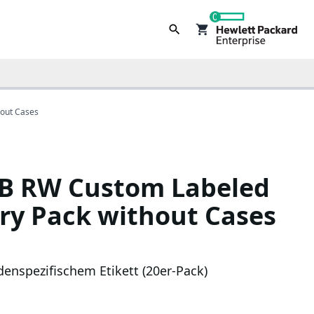
0
hout Cases
TB RW Custom Labeled
ary Pack without Cases
enspezifischem Etikett (20er-Pack)