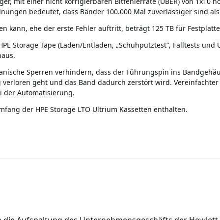
ger, mit einer nicht korrigierbaren Bitfehlerrate (UBER) von 1x10
dnungen bedeutet, dass Bänder 100.000 Mal zuverlässiger sind als 
kann, ehe der erste Fehler auftritt, beträgt 125 TB für Festplatt
HPE Storage Tape (Laden/Entladen, „Schuhputztest“, Falltests un
naus.
nische Sperren verhindern, dass der Führungspin ins Bandgehäus
verloren geht und das Band dadurch zerstört wird. Vereinfachte
 der Automatisierung.
umfang der HPE Storage LTO Ultrium Kassetten enthalten.