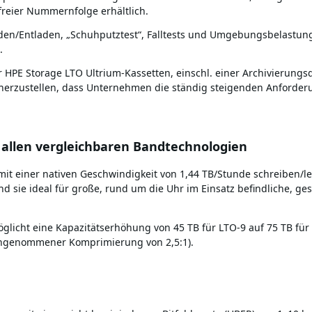
freier Nummernfolge erhältlich.
den/Entladen, „Schuhputztest“, Falltests und Umgebungsbelastungste
.
r HPE Storage LTO Ultrium-Kassetten, einschl. einer Archivierungs
cherzustellen, dass Unternehmen die ständig steigenden Anforde
 allen vergleichbaren Bandtechnologien
t einer nativen Geschwindigkeit von 1,44 TB/Stunde schreiben/les
d sie ideal für große, rund um die Uhr im Einsatz befindliche, g
licht eine Kapazitätserhöhung von 45 TB für LTO-9 auf 75 TB für 
i angenommener Komprimierung von 2,5:1).