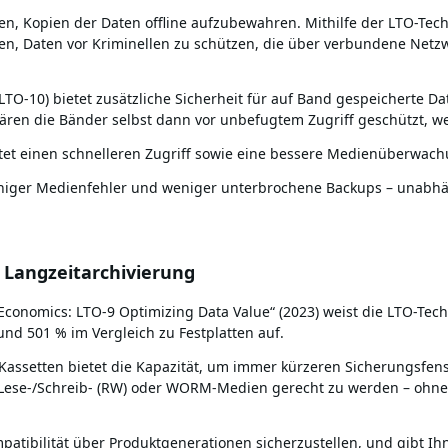
, Kopien der Daten offline aufzubewahren. Mithilfe der LTO-Tec
agen, Daten vor Kriminellen zu schützen, die über verbundene Net
LTO-10) bietet zusätzliche Sicherheit für auf Band gespeicherte D
en die Bänder selbst dann vor unbefugtem Zugriff geschützt, wen
etet einen schnelleren Zugriff sowie eine bessere Medienüberwach
eniger Medienfehler und weniger unterbrochene Backups – unabhä
 Langzeitarchivierung
Economics: LTO-9 Optimizing Data Value“ (2023) weist die LTO-Te
und 501 % im Vergleich zu Festplatten auf.
Kassetten bietet die Kapazität, um immer kürzeren Sicherungsfenst
 Lese-/Schreib- (RW) oder WORM-Medien gerecht zu werden – ohne
ompatibilität über Produktgenerationen sicherzustellen, und gibt 