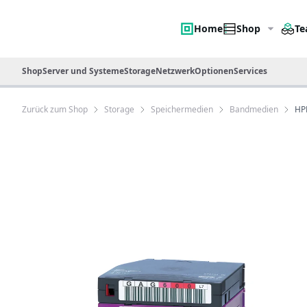
Home
Shop
Te
Shop
Server und Systeme
Storage
Netzwerk
Optionen
Services
Zurück zum Shop
Storage
Speichermedien
Bandmedien
HPE