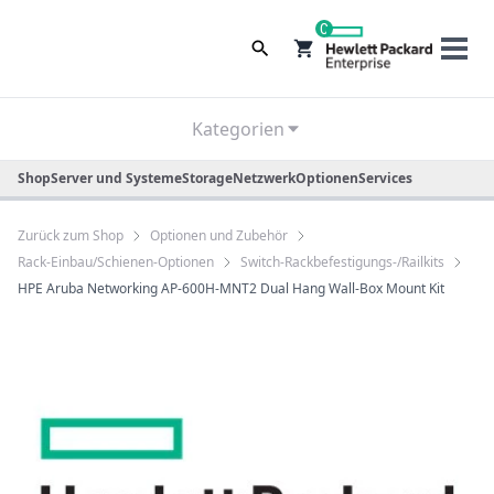
0
Kategorien
Shop
Server und Systeme
Storage
Netzwerk
Optionen
Services
Zurück zum Shop
Optionen und Zubehör
Rack-Einbau/Schienen-Optionen
Switch-Rackbefestigungs-/Railkits
HPE Aruba Networking AP-600H-MNT2 Dual Hang Wall-Box Mount Kit