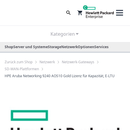
0
Kategorien
Shop
Server und Systeme
Storage
Netzwerk
Optionen
Services
Zurück zum Shop
Netzwerk
Netzwerk-Gateways
SD-WAN-Plattformen
HPE Aruba Networking 9240 AOS10 Gold Lizenz für Kapazität, E-LTU