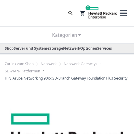
0
Kategorien
Shop
Server und Systeme
Storage
Netzwerk
Optionen
Services
Zurück zum Shop
Netzwerk
Netzwerk-Gateways
SD-WAN-Plattformen
HPE Aruba Networking 90xx SD-Branch Gateway Foundation Plus Security 7-y