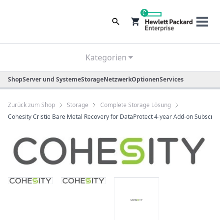
0
Kategorien
Shop
Server und Systeme
Storage
Netzwerk
Optionen
Services
Zurück zum Shop
Storage
Complete Storage Lösung
Cohesity Cristie Bare Metal Recovery for DataProtect 4-year Add-on Subscrip