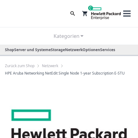
0
Kategorien
Shop
Server und Systeme
Storage
Netzwerk
Optionen
Services
Zurück zum Shop
Netzwerk
HPE Aruba Networking NetEdit Single Node 1-year Subscription E-STU