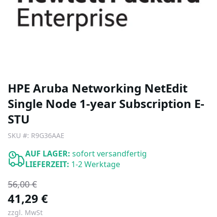
HPE Aruba Networking NetEdit
Single Node 1-year Subscription E-
STU
SKU #:
R9G36AAE
AUF LAGER:
sofort versandfertig
LIEFERZEIT:
1-2 Werktage
56,00 €
41,29 €
zzgl. MwSt