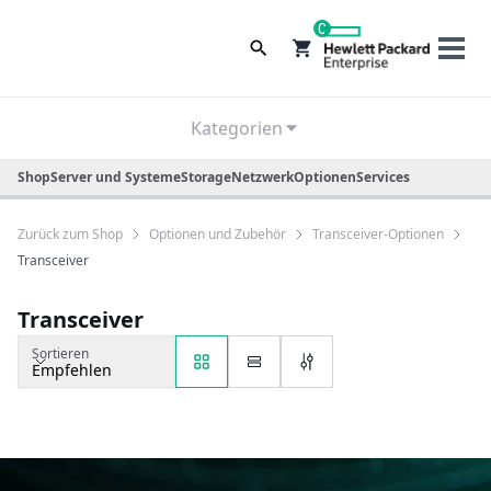
0
Kategorien
Shop
Server und Systeme
Storage
Netzwerk
Optionen
Services
Zurück zum Shop
Optionen und Zubehör
Transceiver-Optionen
Transceiver
Transceiver
Sortieren
Empfehlen
Sortieren