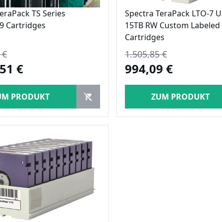
eraPack TS Series
Spectra TeraPack LTO-7 U
9 Cartridges
15TB RW Custom Labeled 
Cartridges
 €
1.505,85 €
51 €
994,09 €
UM PRODUKT
ZUM PRODUKT