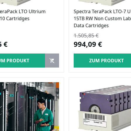
TeraPack LTO Ultrium
Spectra TeraPack LTO-7 U
10 Cartridges
15TB RW Non Custom Lab
Data Cartridges
1.505,85 €
6 €
994,09 €
UM PRODUKT
ZUM PRODUKT