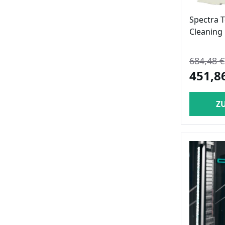
Spectra 
Cleaning 
684,48 €
451,8
Z