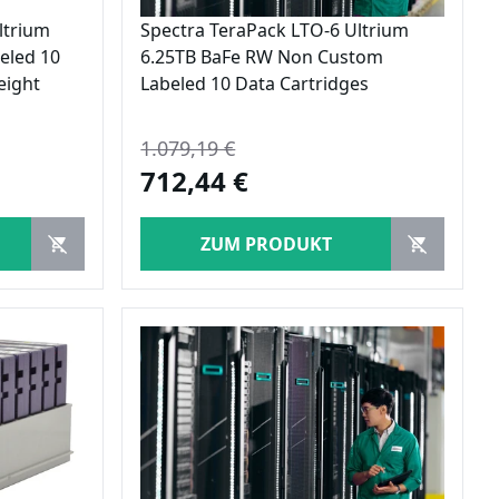
ltrium
Spectra TeraPack LTO-6 Ultrium
eled 10
6.25TB BaFe RW Non Custom
eight
Labeled 10 Data Cartridges
1.079,19 €
712,44 €
ZUM PRODUKT