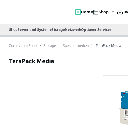
Home
Shop
Te
Shop
Server und Systeme
Storage
Netzwerk
Optionen
Services
Zurück zum Shop
Storage
Speichermedien
TeraPack Media
TeraPack Media