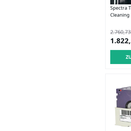
Spectra T
Cleaning 
2.760,73
1.822,
Z