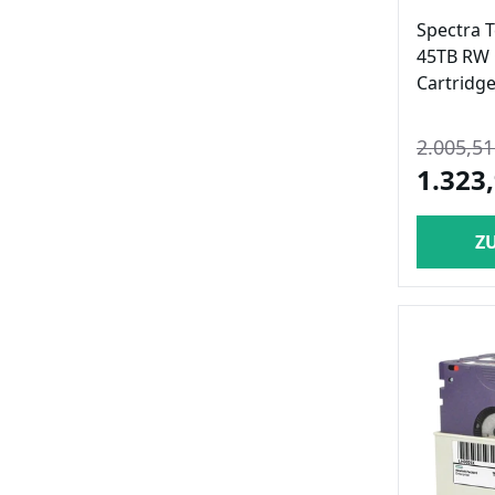
Spectra 
45TB RW 
Cartridge
2.005,51
1.323,
Z