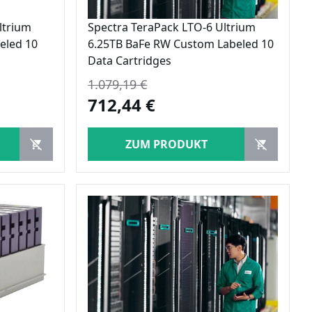
ltrium
Spectra TeraPack LTO-6 Ultrium
eled 10
6.25TB BaFe RW Custom Labeled 10
Data Cartridges
1.079,19 €
712,44 €
ZUM PRODUKT