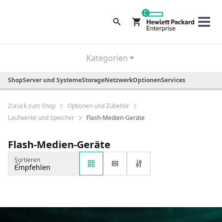
0
Kategorien
Shop
Server und Systeme
Storage
Netzwerk
Optionen
Services
Zurück zum Shop
Optionen und Zubehör
Laufwerke und Speicher
Flash-Medien-Geräte
Flash-Medien-Geräte
Sortieren
Empfehlen
Sortieren