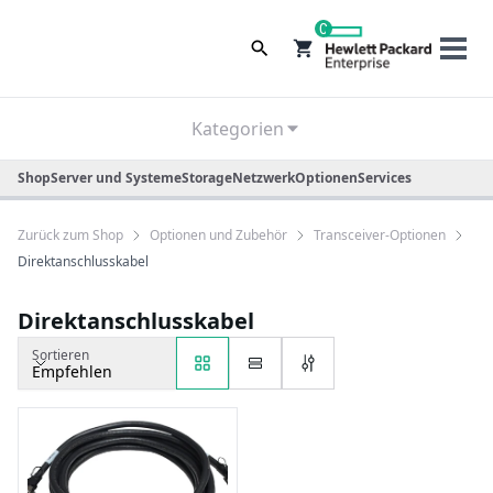
0
Kategorien
Shop
Server und Systeme
Storage
Netzwerk
Optionen
Services
Zurück zum Shop
Optionen und Zubehör
Transceiver-Optionen
Direktanschlusskabel
Direktanschlusskabel
Sortieren
Empfehlen
Sortieren