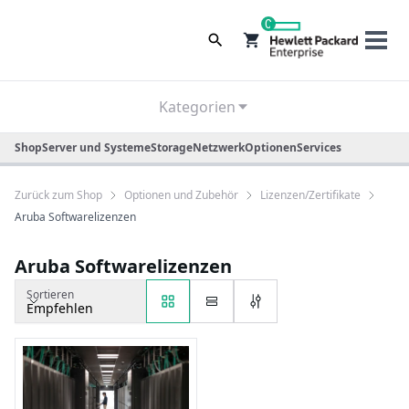
0
Kategorien
Shop
Server und Systeme
Storage
Netzwerk
Optionen
Services
Zurück zum Shop
Optionen und Zubehör
Lizenzen/Zertifikate
Aruba Softwarelizenzen
Aruba Softwarelizenzen
Sortieren
Empfehlen
Sortieren